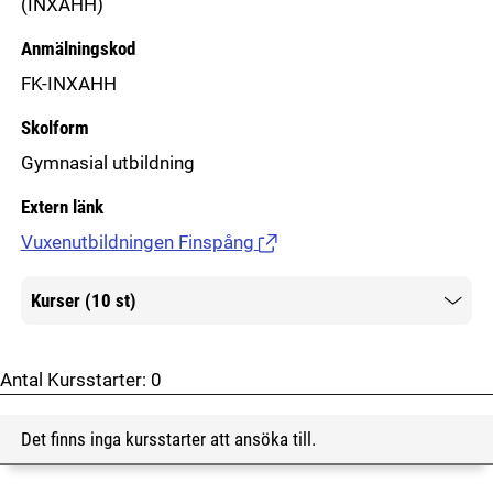
(INXAHH)
Anmälningskod
FK-INXAHH
Skolform
Gymnasial utbildning
Extern länk
Vuxenutbildningen Finspång
(Länk till extern sida.)
Kurser (10 st)
Mer information
Antal Kursstarter:
0
Det finns inga kursstarter att ansöka till.