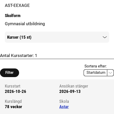
AST-EEXAGE
Skolform
Gymnasial utbildning
Kurser (15 st)
Mer information
Antal Kursstarter:
1
Sortera efter:
Filter
Kursstart
Ansökan stänger
2026-10-26
2026-09-13
Kursstart 6293412
Kurslängd
Skola
78 veckor
Astar