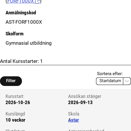
(
FORF1000X
)
Anmälningskod
AST-FORF1000X
Skolform
Gymnasial utbildning
Antal Kursstarter:
1
Sortera efter:
Filter
Kursstart
Ansökan stänger
2026-10-26
2026-09-13
Kursstart 6293418
Kurslängd
Skola
10 veckor
Astar