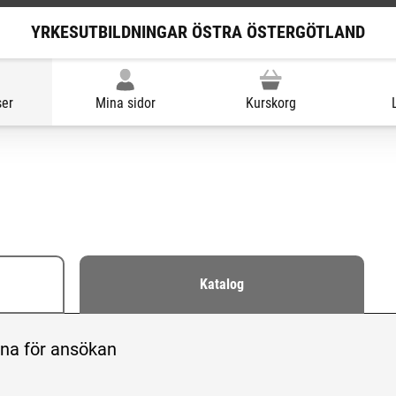
YRKESUTBILDNINGAR ÖSTRA ÖSTERGÖTLAND
ser
Mina sidor
Kurskorg
Katalog
r öppna för ansökan eller hela utbudet
pna för ansökan