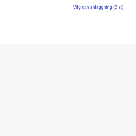
Väg och anläggning (2 st)
click me
click me