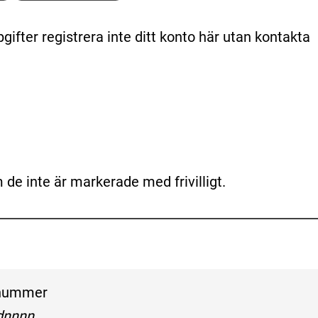
fter registrera inte ditt konto här utan kontakta 
m de inte är markerade med frivilligt.
ina personuppgifter
nummer
öljande mönster:
nnnn