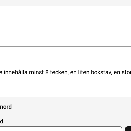
e innehålla minst 8 tecken, en liten bokstav, en sto
enord
rd