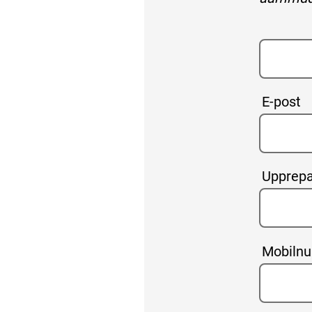
E-post
Upprepa
Mobiln