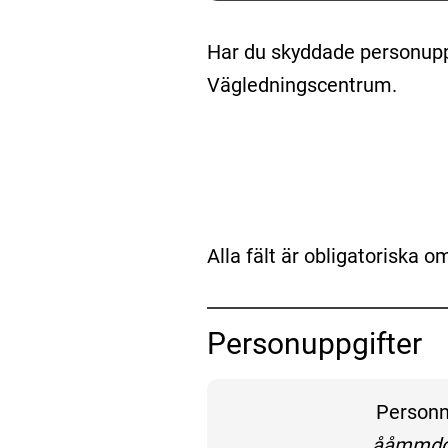
Har du skyddade personuppgi
Vägledningscentrum. 
Alla fält är obligatoriska o
Personuppgifter
Fyll i d
Person
enligt f
ååmmdd