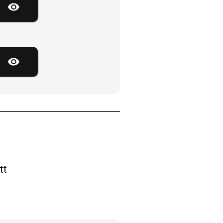
Visa lösenord
Visa lösenord
tt