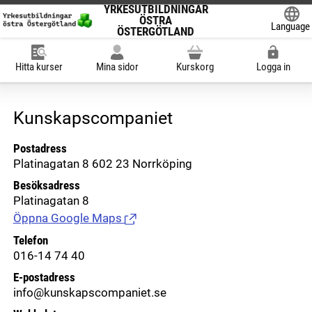
YRKESUTBILDNINGAR
ÖSTRA
Language
ÖSTERGÖTLAND
Powered
Hitta kurser
Mina sidor
Kurskorg
Logga in
Kunskapscompaniet
Postadress
Platinagatan 8 602 23 Norrköping
Besöksadress
Platinagatan 8
Öppna Google Maps
(Länk till extern sida.)
Telefon
016-14 74 40
E-postadress
info@kunskapscompaniet.se